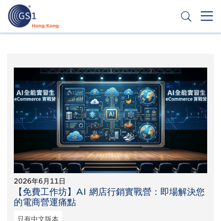
移
至
主
內
Header
申請條碼
容
Top
Second
Menu
2026年6月11日
【免費工作坊】AI 網店行銷實戰營：即場解決您
的電商營運痛點
只有中文版本