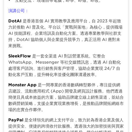
• 互動交流： 現場自帶電腦，即學、即做、即改。
演講公司：
DotAI
是香港首個 AI 實用教學及應用平台，自 2023 年起致
力於推動 AI 普及化。平台以「實戰與落地」為核心，提供職場
AI 技能課程、企業培訓及自動化方案。透過專業教學與社群支
持，DotAI 協助個人與企業提升競爭力，真正活用 AI 應對未
來挑戰。
SleekFlow
是一套全渠道 AI 對話營運系統。它整合
WhatsApp、Messenger 等社交媒體訊息，透過 AI 自動化
處理客戶諮詢、進行銷售與客戶管理，協助企業實現 24/7 自
動化客戶互動，提升轉化率並優化團隊溝通效率。
Monster App
是一間專業的香港數碼轉型夥伴，專注提供網
店建設、流動應用程式 (App) 開發及網頁設計服務。他們透過
簡便且具成本效益的方案，協助品牌建立線上銷售渠道，並結合
數碼營銷策略，支援企業實現業務增長，是推動品牌開拓網絡市
場的忠實合作夥伴。
PayPal
是全球領先的網上支付平台，致力於為香港企業及個人
提供安全、便捷的跨境收付款服務。透過強大的加密技術與買家