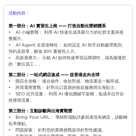
活動內容：
第一部分：AI 實習生上崗 —— 打造自動化營銷體系
• AI 小編實戰： 利用 AI 快速生成具吸引力的社群文案與視
覺圖片。
• AI Agent 全渠道轉化： 如何設定 AI 助手自動處理查詢、
預約及跟單，解放 80% 重複性人力。
• 高效適應力： 示範 AI 如何快速學習品牌調性，成為最懂您
的「數位員工」。
第二部分：一站式網店速成 —— 從香港走向全球
• 開店全攻略： 後台操作、收款對接、物流運送一氣呵成。
• 跨境電商實戰： 針對出口貿易的收款服務與出海貼士。
• SEO 拉升流量： 利用 AI 優化關鍵字架構，低成本拉升自
然搜尋流量。
第三部分：互動診斷與出海實戰營
• Bring Your URL： 導師即場點評參與者現有網店，診斷轉
化率痛點。
• 問題探索： 針對您的業務挑戰提供針對性建議。