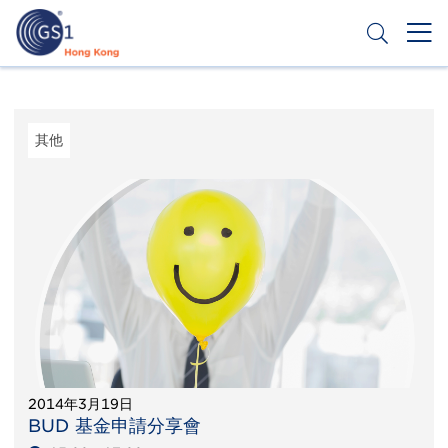
移
至
主
內
Header
申請條碼
容
Top
Second
其他
Menu
2014年3月19日
BUD 基金申請分享會