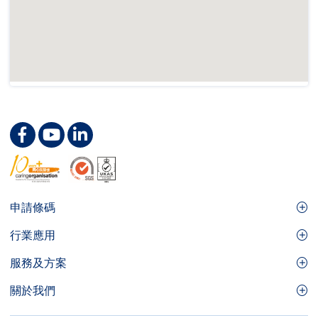
Footer
申請條碼
Site
GS1條碼
行業應用
Menu
GS1條碼如何幫助您的業務
食品及餐飲服務
服務及方案
會員權益
零售及快速消費品
品牌保護
關於我們
實用工具及資源
醫療護理
通商易
關於香港貨品編碼協會