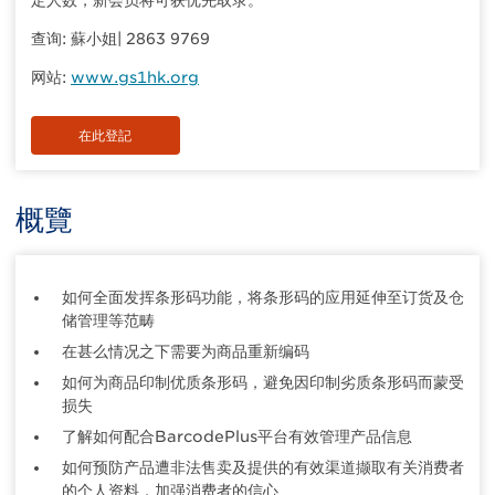
定人数，新会员将可获优先取录。
查询: 蘇小姐| 2863 9769
网站:
www.gs1hk.org
在此登記
概覽
如何全面发挥条形码功能，将条形码的应用延伸至订货及仓
储管理等范畴
在甚么情况之下需要为商品重新编码
如何为商品印制优质条形码，避免因印制劣质条形码而蒙受
损失
了解如何配合BarcodePlus平台有效管理产品信息
如何预防产品遭非法售卖及提供的有效渠道撷取有关消费者
的个人资料，加强消费者的信心