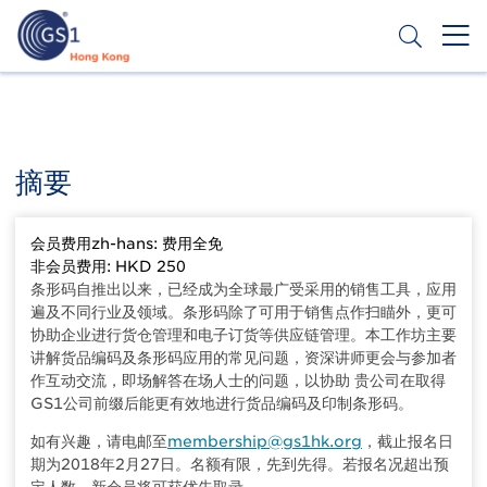
移
至
主
內
Header
申請條碼
容
Top
Second
摘要
Menu
会员费用zh-hans: 费用全免
非会员费用: HKD 250
条形码自推出以来，已经成为全球最广受采用的销售工具，应用
遍及不同行业及领域。条形码除了可用于销售点作扫瞄外，更可
协助企业进行货仓管理和电子订货等供应链管理。本工作坊主要
讲解货品编码及条形码应用的常见问题，资深讲师更会与参加者
作互动交流，即场解答在场人士的问题，以协助 贵公司在取得
GS1公司前缀后能更有效地进行货品编码及印制条形码。
如有兴趣，请电邮至
membership@gs1hk.org
，截止报名日
期为2018年2月27日。名额有限，先到先得。若报名况超出预