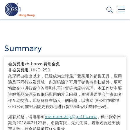
Skip
to
main
content
Header
Get a Barcode
Top
Second
Summary
Menu
会员费用zh-hans: 费用全免
非会员费用: HKD 250
条形码自推出以来，已经成为全球最广受采用的销售工具，应用
遍及不同行业及领域。条形码除了可用于销售点作扫瞄外，更可
协助企业进行货仓管理和电子订货等供应链管理。本工作坊主要
讲解货品编码及条形码应用的常见问题，资深讲师更会与参加者
作互动交流，即场解答在场人士的问题，以协助 贵公司在取得
GS1公司前缀后能更有效地进行货品编码及印制条形码。
如有兴趣，请电邮至
membership@gs1hk.org
，截止报名日
期为2018年2月27日。名额有限，先到先得。若报名况超出预
定人数，新会员将可获优先取录。