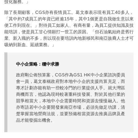
技化服務。」
除了長期顧客，CGS亦有長情員工。葛文泰表示現有員工40多人，
「其中約7成員工的年資已經逾15年，其中1個更是自我做生意以來
便工作到現在。」對待員工如家人、有商有量，為員工提供知識及技
能培訓，便是員工甘心情願打一世工的原因。「但石油氣始終是舊行
業、新入職的不多，所以現在要培訓內地新移民和南亞族裔人士才可
吸納到新血、延續業務。」
中小企策略：穩中求勝
政府剛公佈預算案，CGS作為GS1 HK中小企業諮詢委員
會一員，葛文泰稱政府對本地中小企的支援尚算充足，而
專才計劃亦能有助一些較冷門的行業提供人手。就大灣區
商機而言，他認為現時較著重科技發展、對於其他行業的
競爭相當大，本地中小企需要時間和資源去慢慢融入。他
亦寄語若中小企要開發東南亞巿場，必須先做足功課，清
楚掌握當地營商法規，並要預備相當資源去推廣品牌及產
品才能發掘出機會。