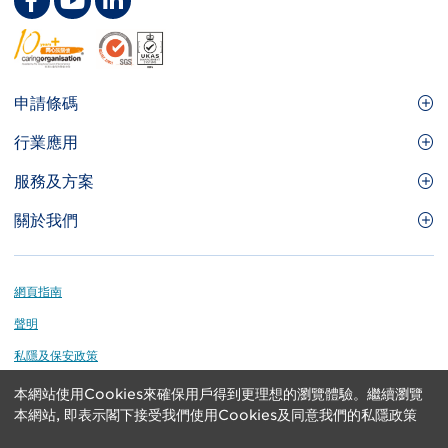
Footer
申請條碼
Site
GS1條碼
行業應用
Menu
GS1條碼如何幫助您的業務
食品及餐飲服務
服務及方案
會員權益
零售及快速消費品
品牌保護
關於我們
實用工具及資源
醫療護理
通商易
關於香港貨品編碼協會
資訊及通訊科技
GS1 HK 學院
業界應用的標準
Footer
網頁指南
運輸及物流
認識我們的團隊
聲明
刊物
私隱及保安政策
媒體中心
本網站使用Cookies來確保用戶得到更理想的瀏覽體驗。繼續瀏覽
GS1 is a registered trademark of GS1 AISBL. Copyright ©
聯絡我們
本網站, 即表示閣下接受我們使用Cookies及同意我們的私隱政策
2024 GS1 Hong Kong Limited. All rights reserved.