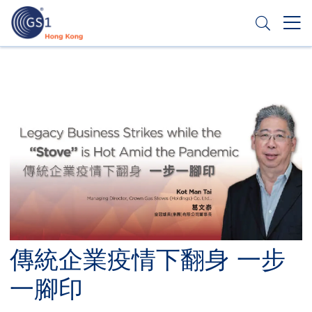
移
至
主
內
Header
申請條碼
容
Top
Second
Menu
傳統企業疫情下翻身 一步
一腳印