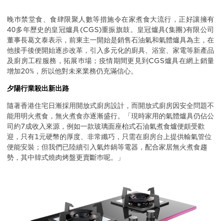
Body
晚巿禁堂食、食肆限聚人數等措施令在家煮食大流行，正好讓擁有
40多年歷史的皇冠爐具(CGS)重振旗鼓。皇冠爐具(集團)有限公司
董事長葛文泰表示，前東主一開始是銷售石油氣和氣體爐具為主，在
他接手後便開始逐步改革，引入多元化的廚具、浴室、家電等新產品
及廚房工程服務，拓展巿場；疫情期間更見到CGS爐具在網上銷量
增加20%，所以他對未來業務仍充滿信心。
夕陽行業殺出新出路
隨著香港住宅日漸採用開放式廚房設計，而開放式廚房因安全問題不
能用明火煮食，無火煮食亦逐漸盛行。「現時家用的氣體爐具仍佔公
司約7成收入來源，例如一款玻璃面座枱式石油氣煮食爐便頗受歡
迎，只有1元硬幣的厚度、非常纖巧，只需在廚房台上提供輸氣管位
便能安裝；但我們已陸續引入氣炸鍋等電器，配合家居無火煮食趨
勢，其中韓式燒肉烤盤更賣斷巿呢。」