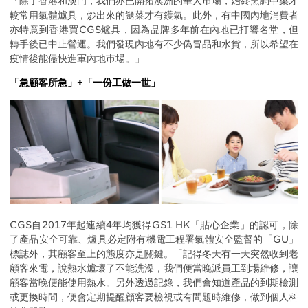
「除了香港和澳門，我們亦已開拓澳洲的華人巿場，始終烹調中菜才
較常用氣體爐具，炒出來的餸菜才有鑊氣。此外，有中國內地消費者
亦特意到香港買CGS爐具，因為品牌多年前在內地已打響名堂，但
轉手後已中止營運。我們發現內地有不少偽冒品和水貨，所以希望在
疫情後能儘快進軍內地巿場。」
「急顧客所急」+「一份工做一世」
CGS自2017年起連續4年均獲得GS1 HK「貼心企業」的認可，除
了產品安全可靠、爐具必定附有機電工程署氣體安全監督的「GU」
標誌外，其顧客至上的態度亦是關鍵。「記得冬天有一天突然收到老
顧客來電，說熱水爐壞了不能洗澡，我們便當晚派員工到場維修，讓
顧客當晚便能使用熱水。另外透過記錄，我們會知道產品的到期檢測
或更換時間，便會定期提醒顧客要檢視或有問題時維修，做到個人科