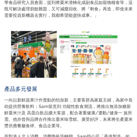
學食品研究人員會面，提到將粟米渣轉化成副食品如寵物糧食等，這
既可解決處理廚餘難題，又可減廢回收、將『剩食』再造，即使未來
需要投資新機器去實行，我都希望能盡快成事。」
產品多元發展
一向以新鮮蔬果汁作賣點的怡加新，主要客群為家庭主婦，為家中長
幼提供營養飲料；Sam留意到 功能性飲食潮流，將推出無添加糖新
鮮粟米汁及 高蛋白飲品擴大客源，配合著重健康/運動/健身一 族所
需。他亦曾與品牌合作推出粟米味雪糕、廣受好評，未來將生產粟米
漿供應餐廳食肆、食品企業等。
面對港人北上消費、消費降級等轉變，Sam指公司「香港製造」的