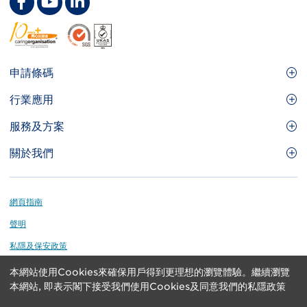
Footer
申請條碼
Site
GS1條碼
行業應用
Menu
GS1條碼如何幫助您的業務
食品及餐飲服務
服務及方案
會員權益
零售及快速消費品
品牌保護
關於我們
實用工具及資源
醫療護理
通商易
關於香港貨品編碼協會
資訊及通訊科技
GS1 HK 學院
業界應用的標準
Footer
網頁指南
運輸及物流
認識我們的團隊
聲明
刊物
私隱及保安政策
媒體中心
本網站使用Cookies來確保用戶得到更理想的瀏覽體驗。繼續瀏覽
GS1 is a registered trademark of GS1 AISBL. Copyright ©
聯絡我們
本網站, 即表示閣下接受我們使用Cookies及同意我們的私隱政策
2024 GS1 Hong Kong Limited. All rights reserved.