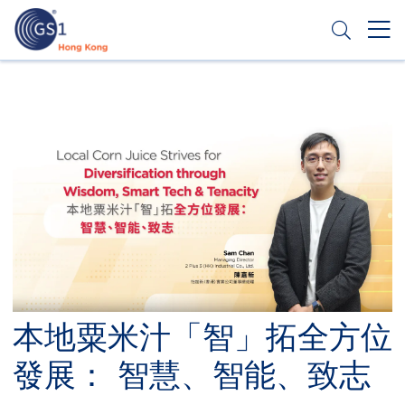
移
至
主
內
Header
申請條碼
容
Top
Second
Menu
本地粟米汁「智」拓全方位
發展： 智慧、智能、致志