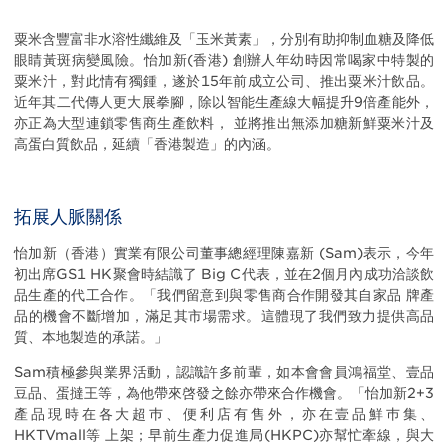
Body
粟米含豐富非水溶性纖維及「玉米黃素」，分別有助抑制血糖及降低
眼睛黃斑病變風險。怡加新(香港) 創辦人年幼時因常喝家中特製的
粟米汁，對此情有獨鍾，遂於15年前成立公司、推出粟米汁飲品。
近年其二代傳人更大展拳腳，除以智能生產線大幅提升9倍產能外，
亦正為大型連鎖零售商生產飲料， 並將推出無添加糖新鮮粟米汁及
高蛋白質飲品，延續「香港製造」的內涵。
拓展人脈關係
怡加新（香港）實業有限公司董事總經理陳嘉新 (Sam)表示，今年
初出席GS1 HK聚會時結識了 Big C代表，並在2個月內成功洽談飲
品生產的代工合作。「我們留意到與零售商合作開發其自家品 牌產
品的機會不斷增加，滿足其市場需求。這體現了我們致力提供高品
質、本地製造的承諾。」
Sam積極參與業界活動，認識許多前輩，如本會會員鴻福堂、壹品
豆品、蛋撻王等，為他帶來啓發之餘亦帶來合作機會。「怡加新2+3
產品現時在各大超巿、便利店有售外，亦在壹品鮮巿集、
HKTVmall等 上架；早前生產力促進局(HKPC)亦幫忙牽線，與大