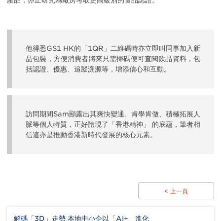
他得悉GS1 HK的「1QR」二維碼時亦立即叫同事加入新
品包裝，方便消費者將來只需掃碼便可查閱飲品資料，包
括認證、優惠、追蹤溯源等，增添信心和互動。
訪問期間Sam顯露出其爽快變通、肯學肯做、積極拓展人
脈等個人特質，正好體現了「香港精神」 的底蘊，筆者相
信這亦是推動香港新時代發展的核心元素。
< 上一頁
解碼「3D」走勢 本地中小企以「AI+」進化