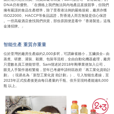
DNA仍有優勢。「在價格上我們無法與內地產品直接競爭，但我們
擁有嚴謹的食品生產標準，除了受香港法例的嚴格規範，廠房亦獲
ISO22000、HACCP等食品認證，對香港人而言無疑是信心保證
。一些高級酒店會找我們供貨，部份原因便是看中『香港製造』這塊
金漆招牌。」
智能生產 重質亦重量
位於荃灣的廠房生產線約2,000多呎，可謂麻雀雖小，五臟俱全‒ 由
蒸煮、研磨、灌裝、殺菌、包裝等流程，全由自動化機器處理，廠房
只需數名員工便能管理。Sam憶述於2018年剛畢業便加入公司，
眼見人手製作過程繁複，翌年已考慮申請特區政府「再工業化資助計
劃」（ 現易名為「新型工業化資 助計劃」）、引入智能生產線，至
2023年正式投產後更由每日產量約千瓶、倍升至現時產能逾8,000
瓶 以上。