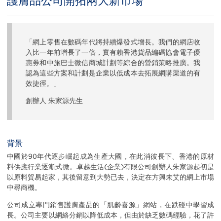
護膚品公司開拓兩大新市場
Body
「網上零售在數碼年代將持續爆發式增長。我們的網店收
入比一年前增長了一倍，實有賴香港貨品編碼協會電子優
惠券和中旅巴士微信商城計劃等綜合的營銷策略推廣。我
認為這些方案和計劃是企業以低成本去拓展網購渠道的有
效捷徑。」
創辦人 朱家源先生
背景
中國於90年代逐步崛起成為生產大國，在此消彼長下、香港的原材
料供應行業逐漸式微。卓越生活(企業)有限公司創辦人朱家源起初是
以原料貿易起家，其後留意到大勢已去，決定在方興未艾的網上市場
中尋商機。
公司成立專門銷售護膚產品的「肌齡喜源」網站，在跌碰中學習成
長。公司主要以網絡分銷以降低成本，但由於缺乏數碼經驗，花了許