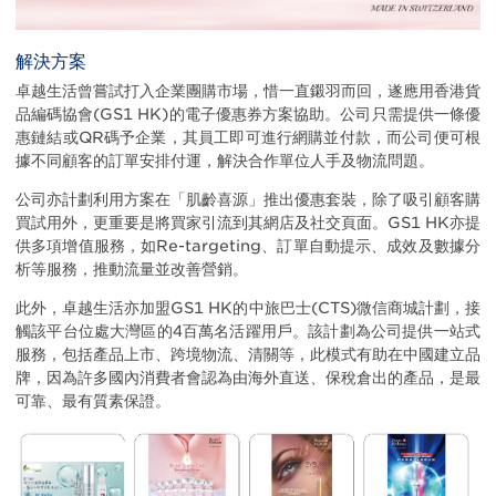
解決方案
卓越生活曾嘗試打入企業團購市場，惜一直鎩羽而回，遂應用香港貨
品編碼協會(GS1 HK)的電子優惠券方案協助。公司只需提供一條優
惠鏈結或QR碼予企業，其員工即可進行網購並付款，而公司便可根
據不同顧客的訂單安排付運，解決合作單位人手及物流問題。
公司亦計劃利用方案在「肌齡喜源」推出優惠套裝，除了吸引顧客購
買試用外，更重要是將買家引流到其網店及社交頁面。GS1 HK亦提
供多項增值服務，如Re-targeting、訂單自動提示、成效及數據分
析等服務，推動流量並改善營銷。
此外，卓越生活亦加盟GS1 HK的中旅巴士(CTS)微信商城計劃，接
觸該平台位處大灣區的4百萬名活躍用戶。該計劃為公司提供一站式
服務，包括產品上市、跨境物流、清關等，此模式有助在中國建立品
牌，因為許多國內消費者會認為由海外直送、保稅倉出的產品，是最
可靠、最有質素保證。