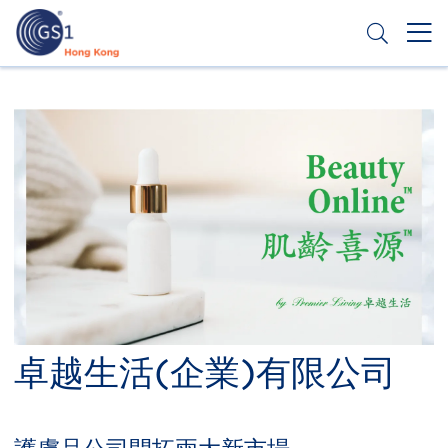
移
至
主
內
Header
申請條碼
容
Top
Second
Menu
卓越生活(企業)有限公司
Title