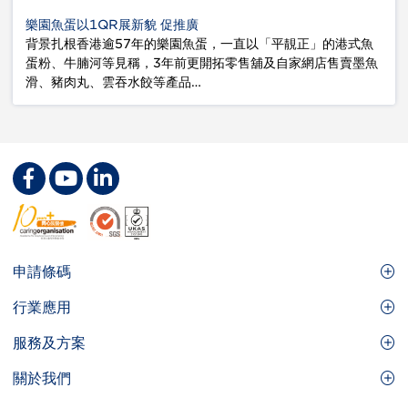
樂園魚蛋以1QR展新貌 促推廣
背景扎根香港逾57年的樂園魚蛋，一直以「平靚正」的港式魚
蛋粉、牛腩河等見稱，3年前更開拓零售舖及自家網店售賣墨魚
滑、豬肉丸、雲吞水餃等產品…
Footer
申請條碼
Site
GS1條碼
行業應用
Menu
GS1條碼如何幫助您的業務
食品及餐飲服務
服務及方案
會員權益
零售及快速消費品
品牌保護
關於我們
實用工具及資源
醫療護理
通商易