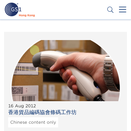
Skip
to
main
content
Header
Get a Barcode
Top
Second
Menu
16 Aug 2012
香港貨品編碼協會條碼工作坊
Chinese content only