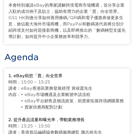
本會特別邀請eBay的專家講解跨境電商市場機遇，並分享企業
入駐的成功例子及貼士，協助有潛力的企業「賣」向全世界。
GS1 HK則會分享如何善用條碼/QR碼和電子優惠券做更多生
意，搶佔龐大海外市場商機，而PayPal和數碼港代表將分別介
紹跨境支付如何迎接新商機，以及即將推出的「數碼轉型支援先
導計劃」如何提升中小企業務效率和競爭力。
Agenda
1. eBay助您「賣」向全世界
時間：15:00 – 15:25
講者：eBay香港區業務發展經理 黃竣霆先生
內容：• eBay市場機遇及企業帳號申請流程
• eBay平台銷售及物流政策，助賣家拓展跨境網購業務
• 賣家供應商配對計劃
2. 提升產品流量和曝光率，帶動業務增長
時間：15:25 – 15:50
講者：香港貨品編碼協會數碼服務總監 陳志裕先生