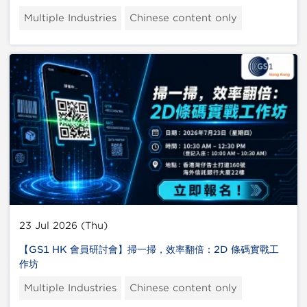
Multiple Industries
Chinese content only
23 Jul 2026 (Thu)
【GS1 HK 會員研討會】掃一掃，效率翻倍：2D 條碼實戰工
作坊
Multiple Industries
Chinese content only