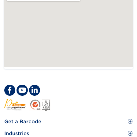
Footer
Get a Barcode
Site
GS1 Barcode
Industries