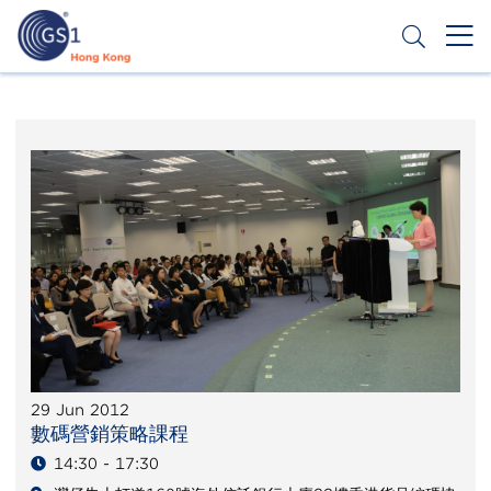
Skip
to
main
content
Header
Get a Barcode
Top
Second
Menu
29 Jun 2012
數碼營銷策略課程
14:30 - 17:30