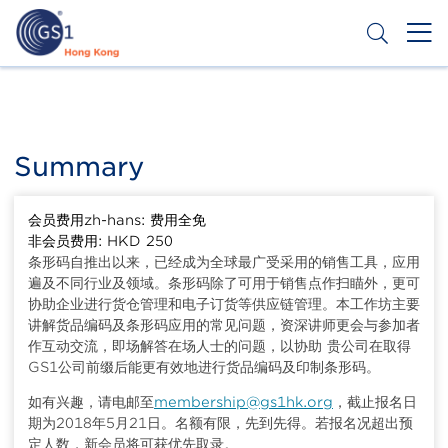
Skip
to
main
content
Header
Get a Barcode
Top
Second
Summary
Menu
会员费用zh-hans: 费用全免
非会员费用: HKD 250
条形码自推出以来，已经成为全球最广受采用的销售工具，应用
遍及不同行业及领域。条形码除了可用于销售点作扫瞄外，更可
协助企业进行货仓管理和电子订货等供应链管理。本工作坊主要
讲解货品编码及条形码应用的常见问题，资深讲师更会与参加者
作互动交流，即场解答在场人士的问题，以协助 贵公司在取得
GS1公司前缀后能更有效地进行货品编码及印制条形码。
如有兴趣，请电邮至
membership@gs1hk.org
，截止报名日
期为2018年5月21日。名额有限，先到先得。若报名况超出预
定人数，新会员将可获优先取录。