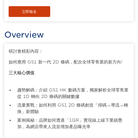
立即報名
Overview
研討會精彩內容：
如何應用 GS1 新一代 2D 條碼，配合全球零售業的新方向!
三大核心價值
趨勢解碼：介紹 GS1 HK 數碼方案，獨家解析全球零售業
從 1D 轉向 2D 條碼的關鍵數據
流量實戰：如何利用 GS1 2D 條碼創造「掃碼→導流→轉
換」新體驗
案例揭秘：品牌如何透過「1QR」實現線上線下業績疊
加，為網店帶來人流並增加產品曝光率