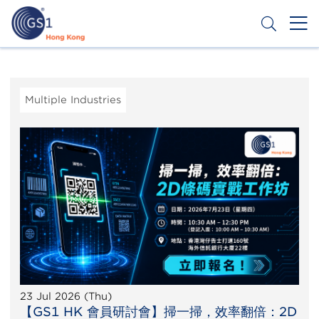
Skip
to
main
content
Header
Get a Barcode
Top
Second
Multiple Industries
Menu
23 Jul 2026 (Thu)
【GS1 HK 會員研討會】掃一掃，效率翻倍：2D