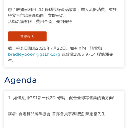
想了解如何利用 2D 條碼說好產品故事，增人流振消費、並獲
得零售市場最新動向，立即報名！
活動名額有限，費用全免，先到先得！
立即報名
截止報名日期為2026年7月22日。如有查詢，請電郵
bradleypoon@gs1hk.org
或致電2863 9714 聯絡潘先
生。
Agenda
1. 如何應用GS1新一代2D 條碼，配合全球零售業的新方向!
講者: 香港貨品編碼協會 首席會員事務總監 陳志裕先生