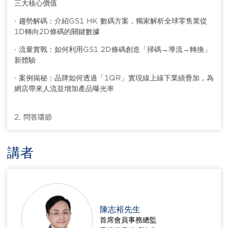
三大核心價值
· 趨勢解碼：介紹GS1 HK 數碼方案，獨家解析全球零售業從
1D轉向2D條碼的關鍵數據
· 流量實戰：如何利用GS1 2D條碼創造「掃碼→導流→轉換」
新體驗
· 案例揭秘：品牌如何透過「1QR」實現線上線下業績疊加，為
網店帶來人流並增加產品曝光率
2. 問答環節
講者
陳志裕先生
首席會員事務總監