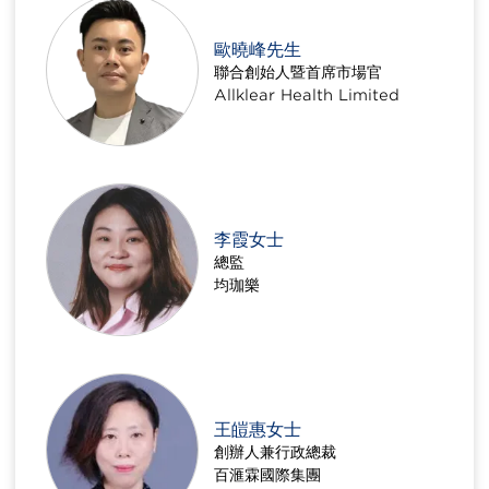
歐曉峰先生
聯合創始人暨首席市場官
Allklear Health Limited
李霞女士
總監
均珈樂
王皚惠女士
創辦人兼行政總裁
百滙霖國際集團