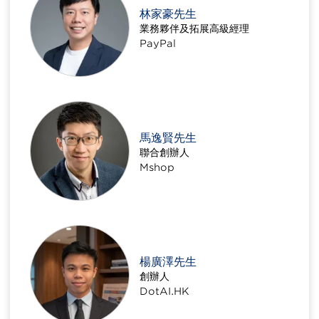
林家豪先生
業務夥伴及拓展高級經理
PayPal
馬逸賢先生
聯合創辦人
Mshop
楊廣澤先生
創辦人
DotAI.HK