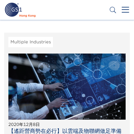
Skip
to
main
content
Header
Get a Barcode
Top
Second
Multiple Industries
Menu
2020年12月8日
【遙距營商勢在必行】以雲端及物聯網做足準備