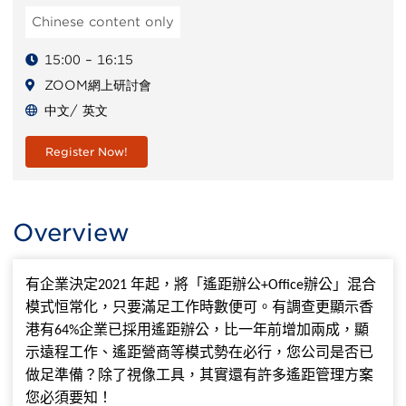
Chinese content only
15:00 – 16:15
ZOOM網上研討會
中文/ 英文
Register Now!
Overview
有
企業
決定
年起
，
將
「
遙距
辦公
辦公
」
混合
2021
+Office
模式恒常化
，
只要滿足工作時數便可
。
有
調查
更
顯示香
港有
企業已採用遙距辦公
，
比一年前增加兩成
，
顯
64%
示遠程工作
、
遙距
營商等模式勢在必行
，
您公司是否已
做足準備
？
除了視像工具
，
其實還有許多
遙距
管理方案
您必須要知
！