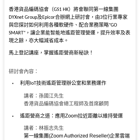
香港貨品編碼協會
（
）
將會
聯同第一線
集團
GS1 HK
及
合辦網上研討會
，
由
位行業專家
DYXnet
Group
Epicor
3
與您探討如何利用各種軟硬件
、
配合業務策略
"
GO
，
讓企業能智
能
地遙距
管理營運
，
提升效率
及
表
SMART"
現
之餘
，
亦大幅減省成本
。
馬上登記講座
，
掌握遙距營商新秘訣
！
研討會內容
：
利用
技術
遙距
管理辦公室和業務運作
IoT
講者
：
孫國江先生
香港貨品編碼協會總工程師及首席顧問
遙距營商之道：應用
Zoom
拉近距離以維持營運
講者
：
林振志先生
第一線
集團
(Zoom Authorized Reseller)
企業雲端