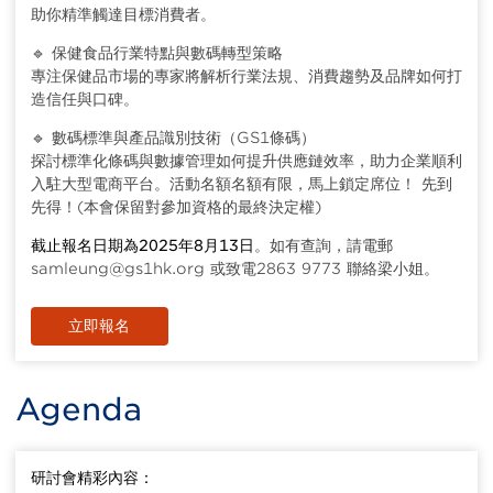
助你精準觸達目標消費者。
🔹 保健食品行業特點與數碼轉型策略
專注保健品市場的專家將解析行業法規、消費趨勢及品牌如何打
造信任與口碑。
🔹 數碼標準與產品識別技術（GS1條碼）
探討標準化條碼與數據管理如何提升供應鏈效率，助力企業順利
入駐大型電商平台。活動名額名額有限，馬上鎖定席位！ 先到
先得！(本會保留對參加資格的最終決定權)
截止報名日期為2025年8月13日
。如有查詢，請電郵
samleung@gs1hk.org 或致電2863 9773 聯絡梁小姐。
立即報名
Agenda
研討會精彩內容：