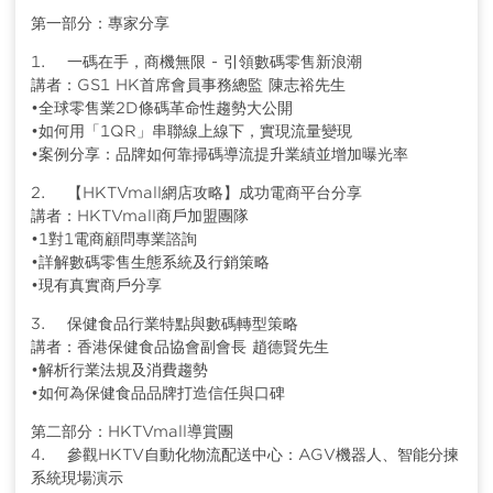
第一部分：專家分享
1. 一碼在手，商機無限 - 引領數碼零售新浪潮
講者：GS1 HK首席會員事務總監 陳志裕先生
•全球零售業2D條碼革命性趨勢大公開
•如何用「1QR」串聯線上線下，實現流量變現
•案例分享：品牌如何靠掃碼導流提升業績並增加曝光率
2. 【HKTVmall網店攻略】成功電商平台分享
講者：HKTVmall商戶加盟團隊
•1對1電商顧問專業諮詢
•詳解數碼零售生態系統及行銷策略
•現有真實商戶分享
3. 保健食品行業特點與數碼轉型策略
講者：香港保健食品協會副會長 趙德賢先生
•解析行業法規及消費趨勢
•如何為保健食品品牌打造信任與口碑
第二部分：HKTVmall導賞團
4. 參觀HKTV自動化物流配送中心：AGV機器人、智能分揀
系統現場演示