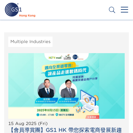
Skip
to
main
content
Header
Get a Barcode
Top
Second
Multiple Industries
Menu
15 Aug 2025 (Fri)
【會員導賞團】GS1 HK 帶您探索電商發展新趨